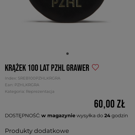
Krążek 100 lat PZHL Grawer
Index:
SREB100PZHLKRGRA
Ean:
PZHLKRGRA
Kategoria:
Reprezentacja
60,00 zł
DOSTĘPNOŚĆ:
w magazynie
wysyłka do
24
godzin
Produkty dodatkowe