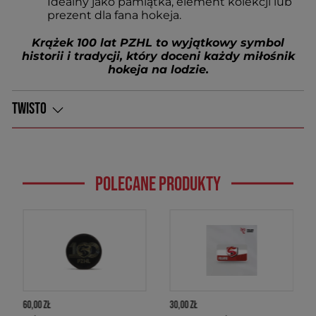
Idealny jako pamiątka, element kolekcji lub
prezent dla fana hokeja.
Krążek 100 lat PZHL to wyjątkowy symbol
historii i tradycji, który doceni każdy miłośnik
hokeja na lodzie.
TWISTO
POLECANE PRODUKTY
Co to jest i jak działa Twisto
Pay?
60,00 ZŁ
30,00 ZŁ
Twisto Pay jest jedną z najwygodniejszych