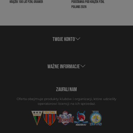
metod płacenia za zakupy. Twisto opłaca
KRĄŻEK 100 LAT PZHL GRAWER
PODSTAWKA POD KRĄŻEK PZHL
Twoje zamówienie,
a Ty masz 21 dni
, aby
POLAND 2026
płatność uregulować bezpośrednio z Twisto.
Co zyskujesz?
TWOJE KONTO
Zakupy z Twisto są doskonałą opcją, gdy na
koncie chwilowo nie masz środków. Za
zakupy możesz zapłacić w ciągu 21 dni.
WAŻNE INFORMACJE
ZAUFALI NAM
Oferta obejmuje produkty klubów i organizacji, które udzieliły
operatorowi licencji na ich sprzedaż.
1. Skorzystaj z płatności Twisto