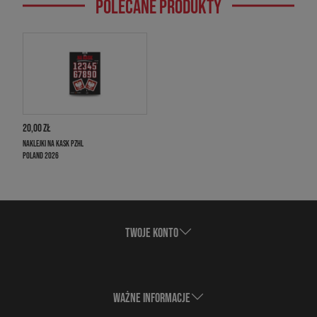
POLECANE PRODUKTY
Co to jest i jak działa Twisto
Pay?
20,00 ZŁ
Twisto Pay jest jedną z najwygodniejszych
metod płacenia za zakupy. Twisto opłaca
NAKLEJKI NA KASK PZHL
Twoje zamówienie,
a Ty masz 21 dni
, aby
POLAND 2026
płatność uregulować bezpośrednio z Twisto.
Co zyskujesz?
TWOJE KONTO
Zakupy z Twisto są doskonałą opcją, gdy na
koncie chwilowo nie masz środków. Za
zakupy możesz zapłacić w ciągu 21 dni.
WAŻNE INFORMACJE