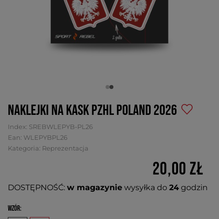
Naklejki na kask PZHL Poland 2026
Index:
SREBWLEPYB-PL26
Ean:
WLEPYBPL26
Kategoria:
Reprezentacja
20,00 zł
DOSTĘPNOŚĆ:
w magazynie
wysyłka do
24
godzin
Wzór: