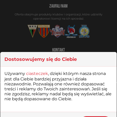
ZAUFALI NAM
Oferta obejmuje produkty klubów i organizacji, które udzieliły
operatorowi licencji na ich sprzedaż.
KONTAKT
32 727 51 00
Dostosowujemy się do Ciebie
SKLEP@SPORTREBEL.PL
Używamy
ciasteczek
, dzięki którym nasza strona
jest dla Ciebie bardziej przyjazna i działa
niezawodnie. Pozwalają one również dopasować
treści i reklamy do Twoich zainteresowań. Jeśli się
OPERATOR SKLEPU
nie zgodzisz, reklamy nadal będą się wyświetlać, ale
nie będą dopasowane do Ciebie.