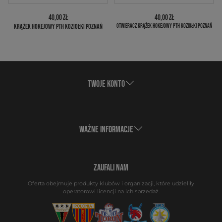
40,00 ZŁ
40,00 ZŁ
KRĄŻEK HOKEJOWY PTH KOZIOŁKI POZNAŃ
OTWIERACZ KRĄŻEK HOKEJOWY PTH KOZIOŁKI POZNAŃ
TWOJE KONTO
WAŻNE INFORMACJE
ZAUFALI NAM
Oferta obejmuje produkty klubów i organizacji, które udzieliły
operatorowi licencji na ich sprzedaż.