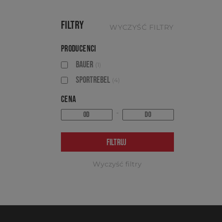
FILTRY
WYCZYŚĆ FILTRY
PRODUCENCI
BAUER
(1)
SPORTREBEL
(4)
CENA
-
FILTRUJ
Wyczyść filtry