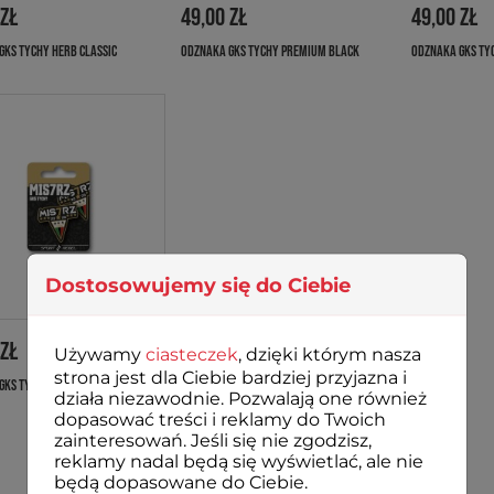
 ZŁ
49,00 ZŁ
49,00 ZŁ
GKS TYCHY HERB CLASSIC
ODZNAKA GKS TYCHY PREMIUM BLACK
ODZNAKA GKS TYC
Dostosowujemy się do Ciebie
 ZŁ
Używamy
ciasteczek
, dzięki którym nasza
strona jest dla Ciebie bardziej przyjazna i
GKS TYCHY 7 MISTRZ
działa niezawodnie. Pozwalają one również
dopasować treści i reklamy do Twoich
zainteresowań. Jeśli się nie zgodzisz,
reklamy nadal będą się wyświetlać, ale nie
będą dopasowane do Ciebie.