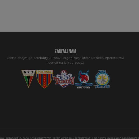
ZAUFALI NAM
Oferta obejmuje produkty klubów i organizacji, które udzieliły operatorowi
licencji na ich sprzedaż.