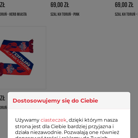
 ZŁ
69,00 ZŁ
69,00 ZŁ
ORUŃ - HERB MIASTA
SZAL KH TORUŃ - PINK
SZAL KH TORUŃ -
 ZŁ
Dostosowujemy się do Ciebie
ORUŃ - BASIC
Używamy
ciasteczek
, dzięki którym nasza
strona jest dla Ciebie bardziej przyjazna i
działa niezawodnie. Pozwalają one również