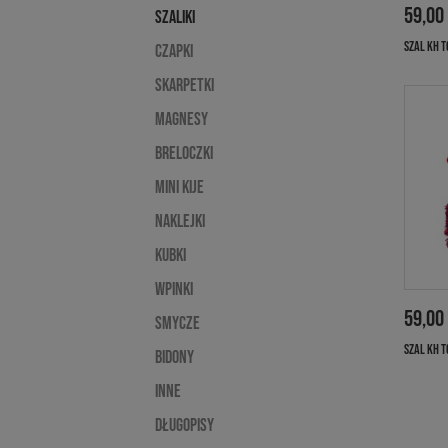
59,00
Szaliki
SZAL KH T
Czapki
Skarpetki
Magnesy
Breloczki
Mini kije
Naklejki
Kubki
Wpinki
59,00
Smycze
SZAL KH T
Bidony
Inne
Długopisy