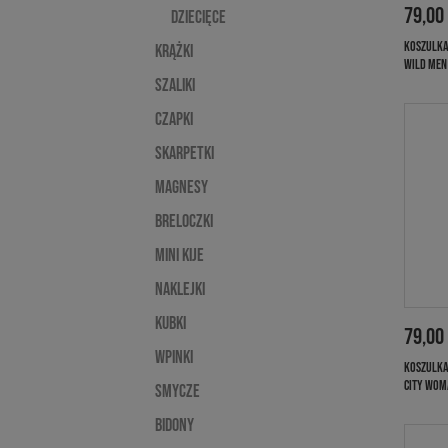
79,00
Dziecięce
KOSZULKA
Krążki
WILD MEN
Szaliki
Czapki
Skarpetki
Magnesy
Breloczki
Mini kije
Naklejki
Kubki
79,00
Wpinki
KOSZULKA
CITY WOM
Smycze
Bidony