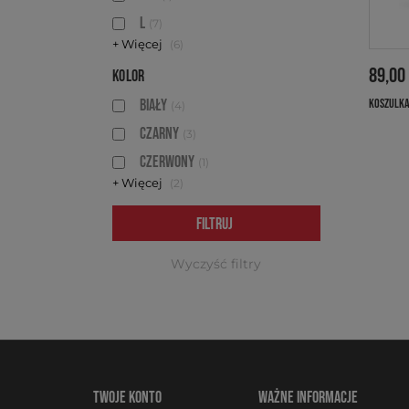
L
(7)
+ Więcej
(6)
89,00
KOLOR
biały
KOSZULKA
(4)
czarny
(3)
czerwony
(1)
+ Więcej
(2)
FILTRUJ
Wyczyść filtry
TWOJE KONTO
WAŻNE INFORMACJE