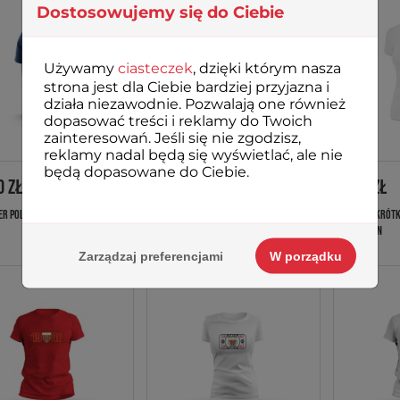
Dostosowujemy się do Ciebie
Używamy
ciasteczek
, dzięki którym nasza
strona jest dla Ciebie bardziej przyjazna i
działa niezawodnie. Pozwalają one również
dopasować treści i reklamy do Twoich
zainteresowań. Jeśli się nie zgodzisz,
reklamy nadal będą się wyświetlać, ale nie
będą dopasowane do Ciebie.
0 ZŁ
189,00 ZŁ
79,00 ZŁ
ER POLONIA BYTOM CLASSIC
POLO BAUER POLONIA BYTOM PREMIUM
KOSZULKA KRÓTK
CITY WOMAN
Zarządzaj preferencjami
W porządku